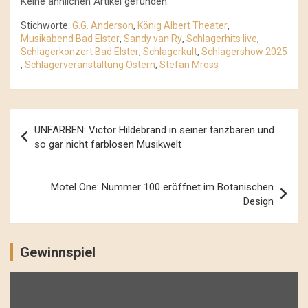
Keine ähnlichen Artikel gefunden.
Stichworte:
G.G. Anderson
,
König Albert Theater
,
Musikabend Bad Elster
,
Sandy van Ry
,
Schlagerhits live
,
Schlagerkonzert Bad Elster
,
Schlagerkult
,
Schlagershow 2025
,
Schlagerveranstaltung Ostern
,
Stefan Mross
Beitrags-
UNFARBEN: Victor Hildebrand in seiner tanzbaren und
Navigation
so gar nicht farblosen Musikwelt
Motel One: Nummer 100 eröffnet im Botanischen
Design
Gewinnspiel