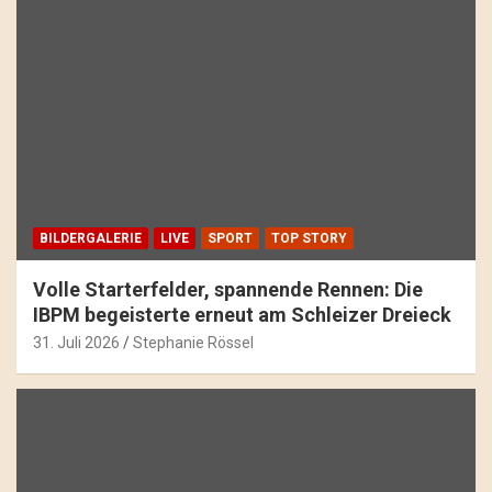
BILDERGALERIE
LIVE
SPORT
TOP STORY
Volle Starterfelder, spannende Rennen: Die
IBPM begeisterte erneut am Schleizer Dreieck
31. Juli 2026
Stephanie Rössel