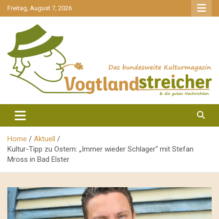
gehe
Freitag, August 7, 2026
zum
Inhalt
aktuell & mittendrin
Vogtlandstreicher
Home
Aktuell
Kultur-Tipp zu Ostern: „Immer wieder Schlager“ mit Stefan
Mross in Bad Elster