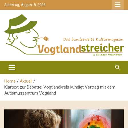
gehe
Samstag, August 8, 2026
zum
Inhalt
aktuell & mittendrin
Vogtlandstreicher
Home
Aktuell
Klartext zur Debatte: Vogtlandkreis kündigt Vertrag mit dem
Autismuszentrum Vogtland