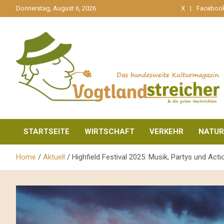
gehe
Donnerstag, August 6, 2026
X
Faceboo
zum
Inhalt
aktuell & mittendrin
Vogtlandstreicher
STARTSEITE
WIRTSCHAFT
VERKEHR
NATUR
Home
Aktuell
Highfield Festival 2025: Musik, Partys und Ac