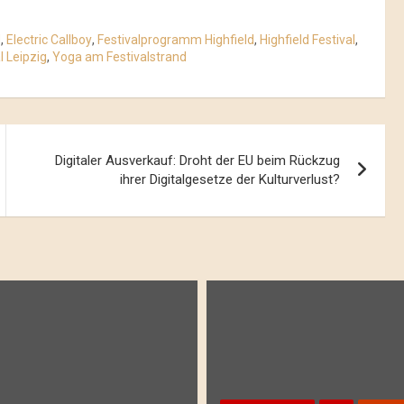
d
,
Electric Callboy
,
Festivalprogramm Highfield
,
Highfield Festival
,
l Leipzig
,
Yoga am Festivalstrand
Digitaler Ausverkauf: Droht der EU beim Rückzug
ihrer Digitalgesetze der Kulturverlust?