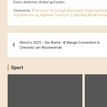
Keine ähnlichen Artikel gefunden.
Stichworte:
Aftershow-Partys Highfield
,
Beach Stage Highfiel
Highfield Line-up
,
Highfield Tickets
,
K.I.Z Highfield
,
Musikfestiva
Beitrags-
ShiroCo 2025 – Die Anime- & Manga-Convention in
Navigation
Chemnitz am Wochenende
Sport