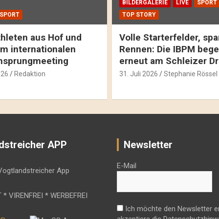
BILDERGALERIE
LIVE
SPORT
SPORT
TOP STORY
hleten aus Hof und
Volle Starterfelder, s
m internationalen
Rennen: Die IBPM bege
hsprungmeeting
erneut am Schleizer D
026
Redaktion
31. Juli 2026
Stephanie Rössel
dstreicher APP
Newsletter
E-Mail
 * VIRENFREI * WERBEFREI
Ich möchte den Newsletter e