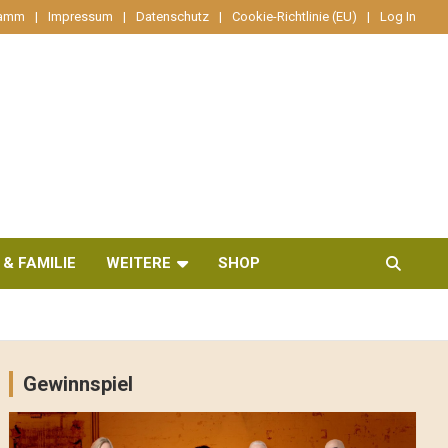
ramm
Impressum
Datenschutz
Cookie-Richtlinie (EU)
Log In
 & FAMILIE
WEITERE
SHOP
Gewinnspiel