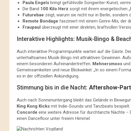
Paula Engels
bringt gefühlvolle Songwriter-Kunst, verm
Die Band
100 Kilo Herz
sorgt mit ihrem energetischen 
Futurebae
zeigt, warum sie nicht nur in Berlin, sondern 
Remote Bondage
fasziniert mit einem Genre-Mix, der di
Fraupaul
überzeugt mit einer direkten, kraftvollen Versi
Interaktive Highlights: Musik-Bingo & Beac
Auch interaktive Programmpunkte warten auf die Gäste. De
unterhaltsames Musik-Bingo mit attraktiven Gewinnen. Auß
einem besonderen Aufeinandertreffen.
Mehnersmoos
un
Gemeinsamkeiten und neue Blickwinkel. „In so einem Format
es in der offiziellen Ankündigung.
Stimmung bis in die Nacht:
Aftershow-Part
Auch nach Sonnenuntergang bleibt das Gelände in Bewegung
King Kong Kicks
mit Indie-Sounds und Tanzbeats bespielt. W
Concorde
eine weitere Adresse für durchtanzte Nächte – 
einen Dancefloor unter freiem Himmel.