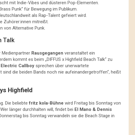
ischt mit Indie-Vibes und düsteren Pop-Elementen.
„Brass Punk“ für Bewegung im Publikum.
deutschlandweit als Rap-Talent gefeiert wird.
e Zuhörer:innen mitreißt.
on von Alternative Punk.
h Talk
r Medienpartner
Rausgegangen
veranstaltet ein
erdem kommt es beim „DIFFUS x Highfield Beach Talk“ zu
d
Electric Callboy
sprechen über unerwartete
 sind die beiden Bands noch nie aufeinandergetroffen“, heißt
ys Highfield
. Die beliebte
fritz kola-Bühne
wird Freitag bis Sonntag von
er länger durchhalten will, findet bei
El Mano & Dennis
Donnerstag bis Sonntag verwandeln sie die Beach Stage in