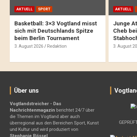
AKTUELL
SPORT
AKTUELL
Basketball: 3×3 Vogtland misst
Junge At
sich mit Deutschlands Spitze
Cheb bei
beim Berlin Tournament
Stabhoc
3. August 2026
Redaktion
3. August 2
Über uns
Vogtlan
Vogtlandstreicher
- Das
Nachrichtenmagazin
berichtet 24/7 über
die Themen im Vogtland aber auch
GEPRÜFT
überregional aus den Bereichen Sport, Kunst
und Kultur und wird produziert von
Stephanie Rössel
.