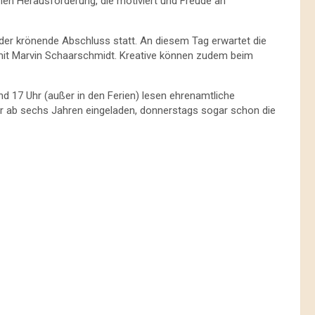
nen Herausforderung, die motiviert und Freude an
 der krönende Abschluss statt. An diesem Tag erwartet die
it Marvin Schaarschmidt. Kreative können zudem beim
 17 Uhr (außer in den Ferien) lesen ehrenamtliche
er ab sechs Jahren eingeladen, donnerstags sogar schon die