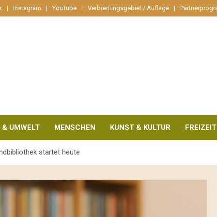
k
Instagram
YouTube
Verbreitungsgebiet / Auflage
Partnerprog
 & UMWELT
MENSCHEN
KUNST & KULTUR
FREIZEIT
ndbibliothek startet heute