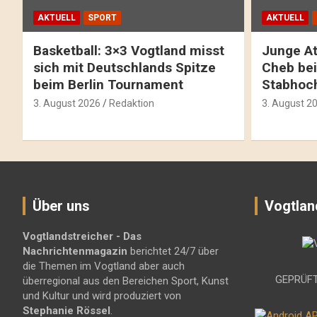
AKTUELL
SPORT
AKTUELL
Basketball: 3×3 Vogtland misst
Junge At
sich mit Deutschlands Spitze
Cheb bei
beim Berlin Tournament
Stabhoc
3. August 2026
Redaktion
3. August 2
Über uns
Vogtlan
Vogtlandstreicher
- Das
Nachrichtenmagazin
berichtet 24/7 über
die Themen im Vogtland aber auch
GEPRÜFT
überregional aus den Bereichen Sport, Kunst
und Kultur und wird produziert von
Stephanie Rössel
.