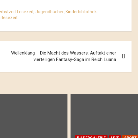
rbstzeit Lesezeit
,
Jugendbücher
,
Kinderbibliothek
,
rlesezeit
Wellenklang – Die Macht des Wassers: Auftakt einer
vierteiligen Fantasy-Saga im Reich Luana
BILDERGALERIE
LIVE
SPORT