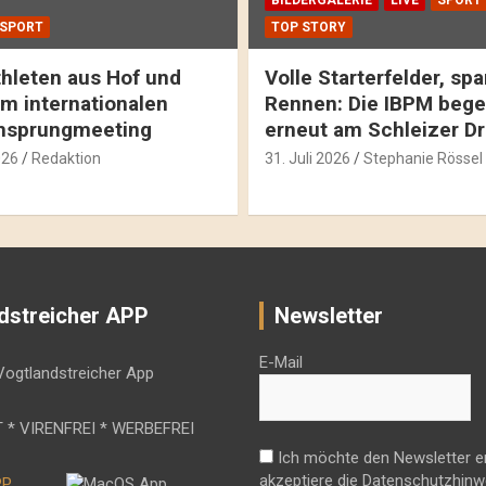
SPORT
TOP STORY
hleten aus Hof und
Volle Starterfelder, s
m internationalen
Rennen: Die IBPM bege
hsprungmeeting
erneut am Schleizer D
026
Redaktion
31. Juli 2026
Stephanie Rössel
dstreicher APP
Newsletter
E-Mail
 * VIRENFREI * WERBEFREI
Ich möchte den Newsletter e
akzeptiere die Datenschutzhinw