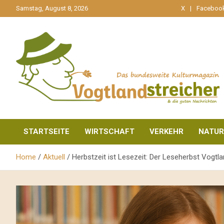
gehe
Samstag, August 8, 2026
X
Faceboo
zum
Inhalt
aktuell & mittendrin
Vogtlandstreicher
STARTSEITE
WIRTSCHAFT
VERKEHR
NATUR
Home
Aktuell
Herbstzeit ist Lesezeit: Der Leseherbst Vogtla