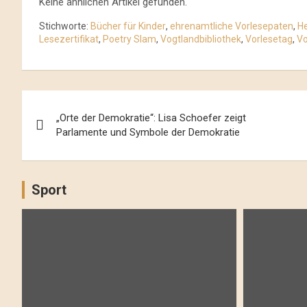
Keine ähnlichen Artikel gefunden.
Stichworte:
Bücher für Kinder
,
ehrenamtliche Vorlesepaten
,
He
Lesezertifikat
,
Poetry Slam
,
Vogtlandbibliothek
,
Vorlesetag
,
Vo
Beitrags-
„Orte der Demokratie“: Lisa Schoefer zeigt
Navigation
Parlamente und Symbole der Demokratie
Sport