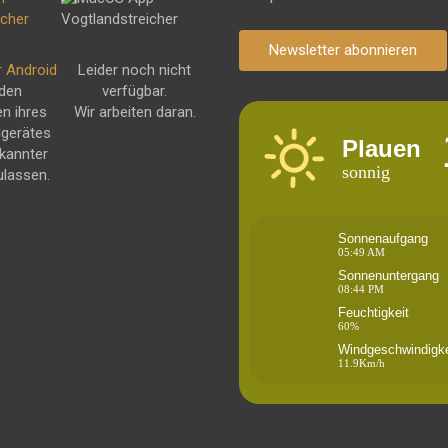
Newsletter abonnieren
r Android
Leider noch nicht
 den
verfügbar.
en ihres
Wir arbeiten daran.
dgerätes
Plauen
kannter
sonnig
ulassen.
Sonnenaufgang
05:49 AM
Sonnenuntergang
08:44 PM
Feuchtigkeit
60%
Windgeschwindigke
11.9Km/h