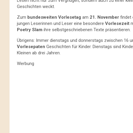
Lesen nicht nur zum Vergnügen, sondern auch zu einer klei
Geschichten weckt.
Zum
bundesweiten Vorlesetag
am
21. November
findet
jungen Leserinnen und Leser eine besondere
Vorlesezeit
m
Poetry Slam
ihre selbstgeschriebenen Texte präsentieren.
Übrigens: Immer dienstags und donnerstags zwischen 16 und
Vorlesepaten
Geschichten für Kinder. Dienstags sind Kind
Kleinen ab drei Jahren.
Werbung