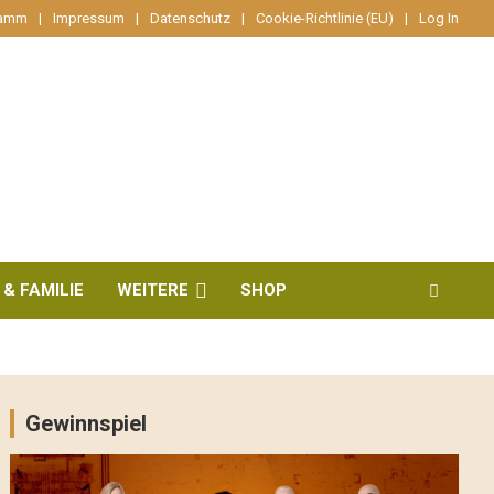
ramm
Impressum
Datenschutz
Cookie-Richtlinie (EU)
Log In
 & FAMILIE
WEITERE
SHOP
Gewinnspiel