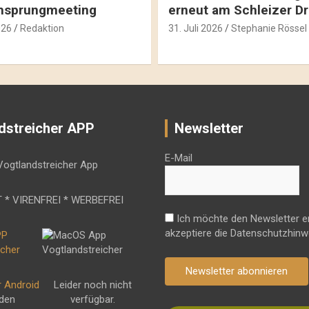
hsprungmeeting
erneut am Schleizer D
026
Redaktion
31. Juli 2026
Stephanie Rössel
dstreicher APP
Newsletter
E-Mail
 * VIRENFREI * WERBEFREI
Ich möchte den Newsletter e
akzeptiere die Datenschutzhinw
Newsletter abonnieren
r Android
Leider noch nicht
 den
verfügbar.