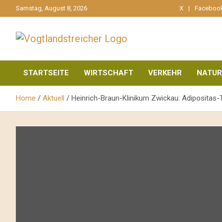
gehe
Samstag, August 8, 2026
X
Faceboo
zum
Inhalt
aktuell & mittendrin
Vogtlandstreicher
STARTSEITE
WIRTSCHAFT
VERKEHR
NATUR
Home
Aktuell
Heinrich-Braun-Klinikum Zwickau: Adipositas-