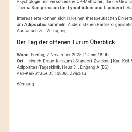
Psychologie und verschiedene OP-Methoden, die die Gewic
Thema
Kompression bei Lymphödem und Lipödem
beha
Interessierte können sich in kleinen therapeutischen Einh
um
Adipositas
sammeln. Zudem stehen Partnerorganisatio
Austausch zur Verfügung.
Der Tag der offenen Tür im Überblick
Wann:
Freitag, 7. November 2025 | 14 bis 18 Uhr
Ort:
Heinrich-Braun-Klinikum | Standort Zwickau | Karl-Keil
Adipositas-Tagesklinik, Haus 31, Eingang A (EG)
Karl-Keil-Straße 35 | 08060 Zwickau
Werbung