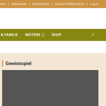
ramm
Impressum
Datenschutz
Cookie-Richtlinie (EU)
Log In
 & FAMILIE
WEITERE
SHOP
Gewinnspiel