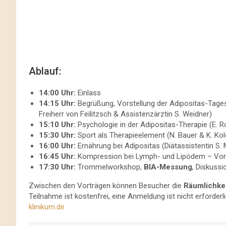
Ablauf:
14:00 Uhr:
Einlass
14:15 Uhr:
Begrüßung, Vorstellung der Adipositas-Tages
Freiherr von Feilitzsch & Assistenzärztin S. Weidner)
15:10 Uhr:
Psychologie in der Adipositas-Therapie (E. 
15:30 Uhr:
Sport als Therapieelement (N. Bauer & K. Kol
16:00 Uhr:
Ernährung bei Adipositas (Diätassistentin S. 
16:45 Uhr:
Kompression bei Lymph- und Lipödem – Vortr
17:30 Uhr:
Trommelworkshop,
BIA-Messung
, Diskuss
Zwischen den Vorträgen können Besucher die
Räumlichke
Teilnahme ist kostenfrei, eine Anmeldung ist nicht erforderl
klinikum.de