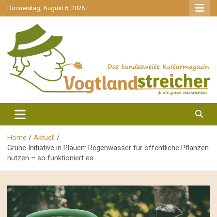
gehe
Donnerstag, August 6, 2026
zum
Inhalt
aktuell & mittendrin
Vogtlandstreicher
Home
Aktuell
Grüne Initiative in Plauen: Regenwasser für öffentliche Pflanzen
nutzen – so funktioniert es