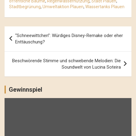
öffentliche Bäume
,
Regenwassernutzung
,
Stadt Plauen
,
Stadtbegrünung
,
Umweltaktion Plauen
,
Wassertanks Plauen
Beitrags-
“Schneewittchen”: Würdiges Disney-Remake oder eher
Navigation
Enttäuschung?
Beschwörende Stimme und schwebende Melodien: Die
Soundwelt von Lucina Soteira
Gewinnspiel