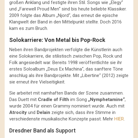
großen Anklang und festigte ihren Stil. Songs wie „Elegy“
und „Farewell Proud Men“ sind bis heute beliebte Klassiker.
2009 folgte das Album „Njord“, das erneut die epische
Klangwelt der Band in den Mittelpunkt stellte. Doch 2016
kam es zum Bruch.
Solokarriere: Von Metal bis Pop-Rock
Neben ihren Bandprojekten verfolgte die Künstlerin auch
eine Solokarriere, die stilistisch zwischen Pop, Rock und
Folk angesiedelt war. Bereits 1998 veröffentlichte sie ihr
erstes Soloalbum „Deus Ex Machina“, das sanftere Töne
anschlug als ihre Bandprojekte. Mit „Libertine“ (2012) zeigte
sie erneut ihre Vielseitigkeit.
Sie arbeitet mit namhaften Bands der Szene zusammen.
Das Duett mit
Cradle of Filth
im Song
„Nymphetamine“
,
wurde 2004 für einen Grammy nominiert wurde. Auch mit
Atrocity
und
Delain
zeigte sich, dass ihre Stimme in
verschiedenste musikalische Konzepte passt. Mehr
HIER
.
Dresdner Band als Support