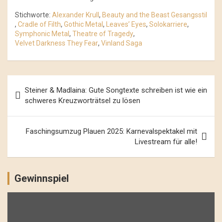
Stichworte:
Alexander Krull
,
Beauty and the Beast Gesangsstil
,
Cradle of Filth
,
Gothic Metal
,
Leaves’ Eyes
,
Solokarriere
,
Symphonic Metal
,
Theatre of Tragedy
,
Velvet Darkness They Fear
,
Vinland Saga
Beitrags-
Steiner & Madlaina: Gute Songtexte schreiben ist wie ein
Navigation
schweres Kreuzworträtsel zu lösen
Faschingsumzug Plauen 2025: Karnevalspektakel mit
Livestream für alle!
Gewinnspiel