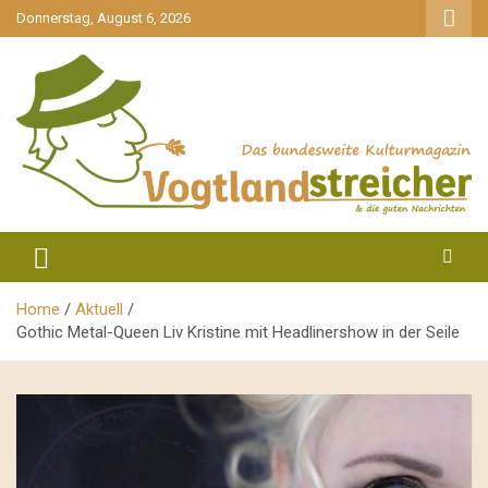
gehe
Donnerstag, August 6, 2026
zum
Inhalt
aktuell & mittendrin
Vogtlandstreicher
Home
Aktuell
Gothic Metal-Queen Liv Kristine mit Headlinershow in der Seile