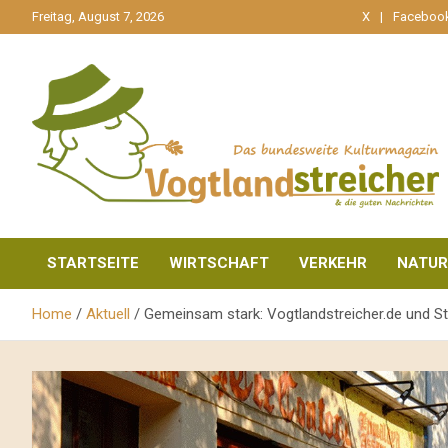
gehe
Freitag, August 7, 2026
X
Faceboo
zum
Inhalt
aktuell & mittendrin
Vogtlandstreicher
STARTSEITE
WIRTSCHAFT
VERKEHR
NATUR
Home
Aktuell
Gemeinsam stark: Vogtlandstreicher.de und S