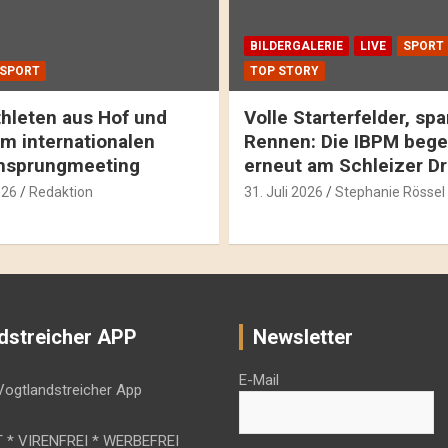
BILDERGALERIE
LIVE
SPORT
SPORT
TOP STORY
hleten aus Hof und
Volle Starterfelder, s
m internationalen
Rennen: Die IBPM bege
hsprungmeeting
erneut am Schleizer D
026
Redaktion
31. Juli 2026
Stephanie Rössel
dstreicher APP
Newsletter
E-Mail
 * VIRENFREI * WERBEFREI