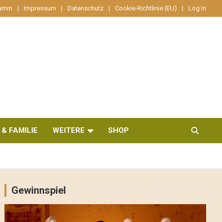
ramm
Impressum
Datenschutz
Cookie-Richtlinie (EU)
Log In
 & FAMILIE
WEITERE
SHOP
Gewinnspiel