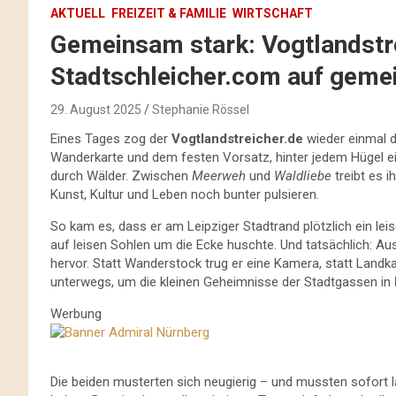
AKTUELL
FREIZEIT & FAMILIE
WIRTSCHAFT
Gemeinsam stark: Vogtlandstr
Stadtschleicher.com auf geme
29. August 2025
Stephanie Rössel
Eines Tages zog der
Vogtlandstreicher.de
wieder einmal d
Wanderkarte und dem festen Vorsatz, hinter jedem Hügel ei
durch Wälder. Zwischen
Meerweh
und
Waldliebe
treibt es i
Kunst, Kultur und Leben noch bunter pulsieren.
So kam es, dass er am Leipziger Stadtrand plötzlich ein lei
auf leisen Sohlen um die Ecke huschte. Und tatsächlich: Au
hervor. Statt Wanderstock trug er eine Kamera, statt Landkar
unterwegs, um die kleinen Geheimnisse der Stadtgassen in
Werbung
Die beiden musterten sich neugierig – und mussten sofort l