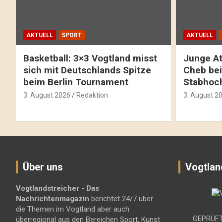
AKTUELL
SPORT
AKTUELL
Basketball: 3×3 Vogtland misst
Junge At
sich mit Deutschlands Spitze
Cheb bei
beim Berlin Tournament
Stabhoc
3. August 2026
Redaktion
3. August 2
Über uns
Vogtlan
Vogtlandstreicher
- Das
Nachrichtenmagazin
berichtet 24/7 über
die Themen im Vogtland aber auch
GEPRÜFT
überregional aus den Bereichen Sport, Kunst