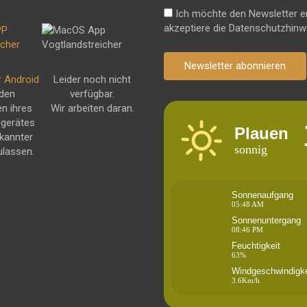
Ich möchte den Newsletter e
akzeptiere die Datenschutzhinw
Newsletter abonnieren
r Android
Leider noch nicht
 den
verfügbar.
en ihres
Wir arbeiten daran.
dgerätes
Plauen
kannter
sonnig
ulassen.
Sonnenaufgang
05:48 AM
Sonnenuntergang
08:46 PM
Feuchtigkeit
63%
Windgeschwindigke
3.6Km/h