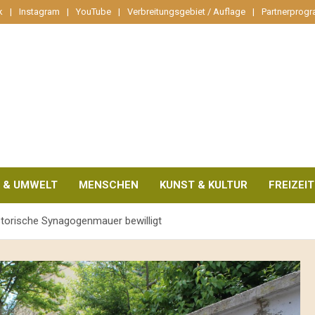
k
Instagram
YouTube
Verbreitungsgebiet / Auflage
Partnerprog
 & UMWELT
MENSCHEN
KUNST & KULTUR
FREIZEIT
istorische Synagogenmauer bewilligt