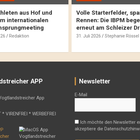
hleten aus Hof und
Volle Starterfelder, s
m internationalen
Rennen: Die IBPM bege
hsprungmeeting
erneut am Schleizer D
026
Redaktion
31. Juli 2026
Stephanie Rössel
dstreicher APP
Newsletter
E-Mail
 * VIRENFREI * WERBEFREI
Ich möchte den Newsletter e
akzeptiere die Datenschutzhinw