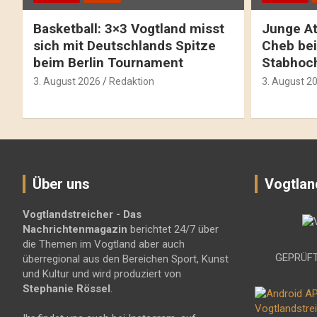
Basketball: 3×3 Vogtland misst
Junge At
sich mit Deutschlands Spitze
Cheb bei
beim Berlin Tournament
Stabhoc
3. August 2026
Redaktion
3. August 2
Über uns
Vogtlan
Vogtlandstreicher
- Das
Nachrichtenmagazin
berichtet 24/7 über
die Themen im Vogtland aber auch
GEPRÜFT
überregional aus den Bereichen Sport, Kunst
und Kultur und wird produziert von
Stephanie Rössel
.