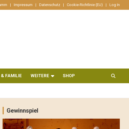
ramm
Impressum
Datenschutz
Cookie-Richtlinie (EU)
Log In
 & FAMILIE
WEITERE
SHOP
Gewinnspiel