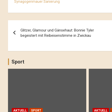
Synagogenmauer Sanierung
Beitrags-
Glitzer, Glamour und Gänsehaut: Bonnie Tyler
Navigation
begeistert mit Reibeisenstimme in Zwickau
Sport
AKTUELL
SPORT
AKTUELL