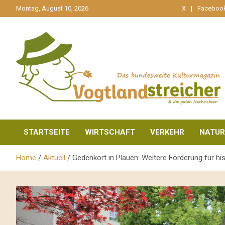
gehe
Montag, August 10, 2026
X
Faceboo
zum
Inhalt
aktuell & mittendrin
Vogtlandstreicher
STARTSEITE
WIRTSCHAFT
VERKEHR
NATUR
Home
Aktuell
Gedenkort in Plauen: Weitere Förderung für h