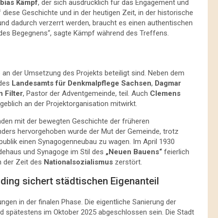
obias Kämpf
, der sich ausdrücklich für das Engagement und
 diese Geschichte und in der heutigen Zeit, in der historische
 und dadurch verzerrt werden, braucht es einen authentischen
des Begegnens“, sagte Kämpf während des Treffens.
e an der Umsetzung des Projekts beteiligt sind. Neben dem
 des
Landesamts für Denkmalpflege Sachsen
,
Dagmar
 Filter
, Pastor der Adventgemeinde, teil. Auch
Clemens
eblich an der Projektorganisation mitwirkt.
en mit der bewegten Geschichte der früheren
nders hervorgehoben wurde der Mut der Gemeinde, trotz
publik einen Synagogenneubau zu wagen. Im April 1930
dehaus und Synagoge im Stil des
„Neuen Bauens“
feierlich
n der Zeit des
Nationalsozialismus
zerstört.
ing sichert städtischen Eigenanteil
ngen in der finalen Phase. Die eigentliche Sanierung der
 spätestens im Oktober 2025 abgeschlossen sein. Die Stadt