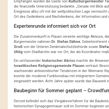
Empfangen wurden die Gäste von
Kulturbürgermeister T
die finanzielle Unterstützung bedankte. „Gerade mit Blick auf
Ereignisse allzu oft mit der weltpolitischen Lage vermischt
Ort des Gedenkens und Nachdenkens, der Information und 
Expertenrunde informiert sich vor Ort
Die Zusammenkunft in Plauen vereinte wichtige Akteure, di
Bürgermeister nahmen
Dr. Stefan Dähne
, Gebietsreferent
Groß
von der Unteren Denkmalschutzbehörde sowie
Stefan
Uhlig
vom Stadtarchiv war vor Ort, der als Koordinator maßg
Ein umfassender
historischer Abriss
machte die Anwesend
Israelitischen Religionsgemeinde Plauen
vertraut. Beso
wachsender antisemitischer Tendenzen in der Weimarer Re
konnte der moderne Funktionsbau mit integriertem Gemein
eingeweiht werden. Acht Jahre später wurde das Bauwerk i
Baubeginn für Sommer geplant – Crowdfund
Derzeit befindet sich das Vergabeverfahren für die Bauleistu
historischen Synagogenmauer soll im Sommer beginnen und