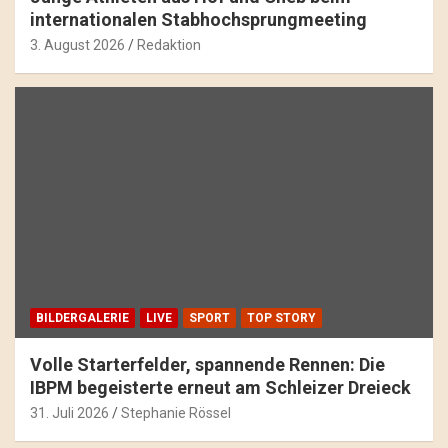
internationalen Stabhochsprungmeeting
3. August 2026
Redaktion
BILDERGALERIE
LIVE
SPORT
TOP STORY
Volle Starterfelder, spannende Rennen: Die
IBPM begeisterte erneut am Schleizer Dreieck
31. Juli 2026
Stephanie Rössel