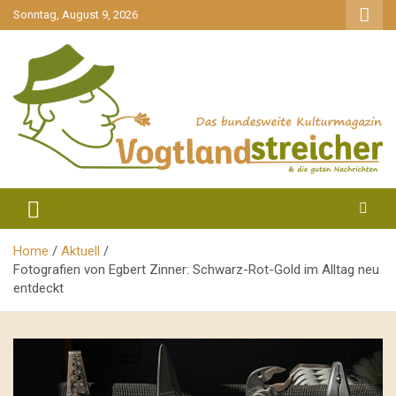
gehe
Sonntag, August 9, 2026
zum
Inhalt
aktuell & mittendrin
Vogtlandstreicher
Home
Aktuell
Fotografien von Egbert Zinner: Schwarz-Rot-Gold im Alltag neu
entdeckt