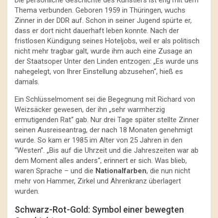
Die persönliche Geschichte des Künstlers ist eng mit dem
Thema verbunden. Geboren 1959 in Thüringen, wuchs
Zinner in der DDR auf. Schon in seiner Jugend spürte er,
dass er dort nicht dauerhaft leben konnte. Nach der
fristlosen Kündigung seines Hoteljobs, weil er als politisch
nicht mehr tragbar galt, wurde ihm auch eine Zusage an
der Staatsoper Unter den Linden entzogen: „Es wurde uns
nahegelegt, von Ihrer Einstellung abzusehen“, hieß es
damals.
Ein Schlüsselmoment sei die Begegnung mit Richard von
Weizsäcker gewesen, der ihn „sehr warmherzig
ermutigenden Rat“ gab. Nur drei Tage später stellte Zinner
seinen Ausreiseantrag, der nach 18 Monaten genehmigt
wurde. So kam er 1985 im Alter von 25 Jahren in den
“Westen”. „Bis auf die Uhrzeit und die Jahreszeiten war ab
dem Moment alles anders“, erinnert er sich. Was blieb,
waren Sprache – und die
Nationalfarben
, die nun nicht
mehr von Hammer, Zirkel und Ährenkranz überlagert
wurden.
Schwarz-Rot-Gold: Symbol einer bewegten