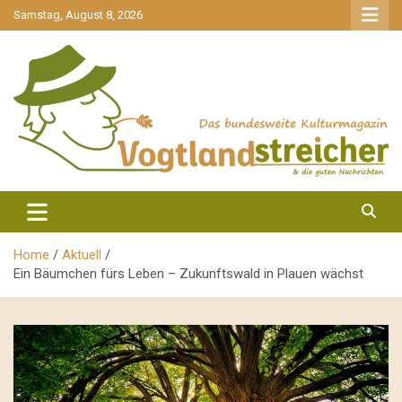
gehe
Samstag, August 8, 2026
zum
Inhalt
aktuell & mittendrin
Vogtlandstreicher
Home
Aktuell
Ein Bäumchen fürs Leben – Zukunftswald in Plauen wächst