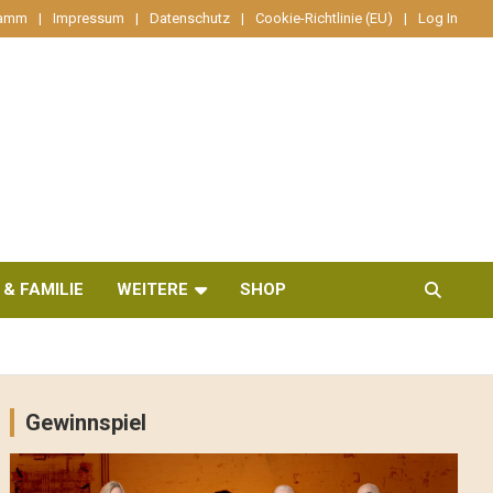
ramm
Impressum
Datenschutz
Cookie-Richtlinie (EU)
Log In
 & FAMILIE
WEITERE
SHOP
Gewinnspiel