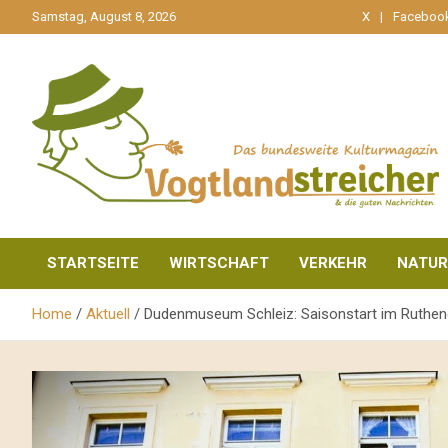
gehe
Samstag, August 8, 2026
X
Faceboo
zum
Inhalt
aktuell & mittendrin
Vogtlandstreicher
STARTSEITE
WIRTSCHAFT
VERKEHR
NATUR
Home
Aktuell
Dudenmuseum Schleiz: Saisonstart im Ruthen