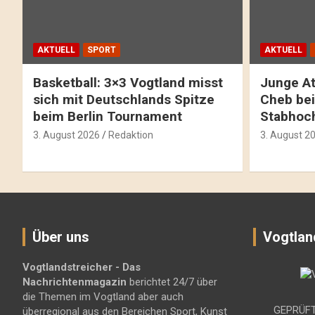
AKTUELL
SPORT
AKTUELL
Basketball: 3×3 Vogtland misst
Junge At
sich mit Deutschlands Spitze
Cheb bei
beim Berlin Tournament
Stabhoc
3. August 2026
Redaktion
3. August 2
Über uns
Vogtlan
Vogtlandstreicher
- Das
Nachrichtenmagazin
berichtet 24/7 über
die Themen im Vogtland aber auch
GEPRÜFT
überregional aus den Bereichen Sport, Kunst