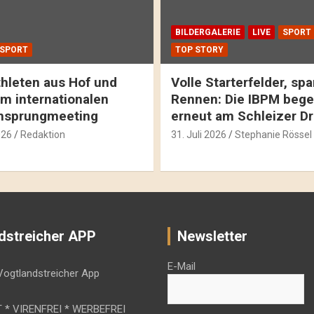
BILDERGALERIE
LIVE
SPORT
SPORT
TOP STORY
hleten aus Hof und
Volle Starterfelder, s
m internationalen
Rennen: Die IBPM bege
hsprungmeeting
erneut am Schleizer D
026
Redaktion
31. Juli 2026
Stephanie Rössel
dstreicher APP
Newsletter
E-Mail
 * VIRENFREI * WERBEFREI