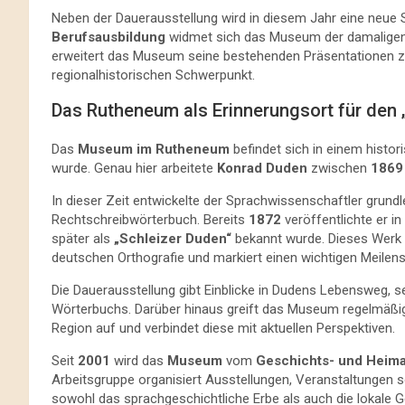
Neben der Dauerausstellung wird in diesem Jahr eine neue S
Berufsausbildung
widmet sich das Museum der damaligen A
erweitert das Museum seine bestehenden Präsentationen zu
regionalhistorischen Schwerpunkt.
Das Rutheneum als Erinnerungsort für den 
Das
Museum im Rutheneum
befindet sich in einem histo
wurde. Genau hier arbeitete
Konrad Duden
zwischen
1869 
In dieser Zeit entwickelte der Sprachwissenschaftler grund
Rechtschreibwörterbuch. Bereits
1872
veröffentlichte er i
später als
„Schleizer Duden“
bekannt wurde. Dieses Werk sp
deutschen Orthografie und markiert einen wichtigen Meilens
Die Dauerausstellung gibt Einblicke in Dudens Lebensweg, s
Wörterbuchs. Darüber hinaus greift das Museum regelmäßi
Region auf und verbindet diese mit aktuellen Perspektiven.
Seit
2001
wird das
Museum
vom
Geschichts- und Heima
Arbeitsgruppe organisiert Ausstellungen, Veranstaltungen s
sowohl das sprachgeschichtliche Erbe als auch die lokale G