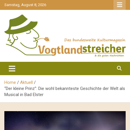
gehe
Samstag, August 8, 2026
zum
Inhalt
aktuell & mittendrin
Vogtlandstreicher
Home
Aktuell
“Der kleine Prinz”: Die wohl bekannteste Geschichte der Welt als
Musical in Bad Elster