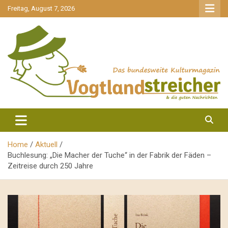
gehe
Freitag, August 7, 2026
zum
Inhalt
aktuell & mittendrin
Vogtlandstreicher
Home
Aktuell
Buchlesung: „Die Macher der Tuche“ in der Fabrik der Fäden –
Zeitreise durch 250 Jahre