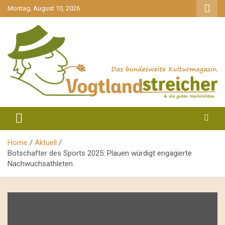
gehe
Montag, August 10, 2026
zum
Inhalt
aktuell & mittendrin
Vogtlandstreicher
Home
Aktuell
Botschafter des Sports 2025: Plauen würdigt engagierte
Nachwuchsathleten