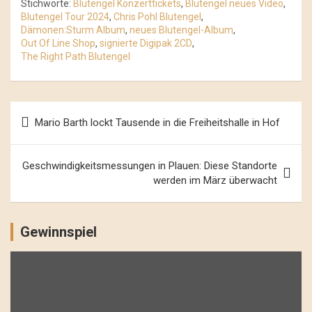
Stichworte:
Blutengel Konzerttickets
,
Blutengel neues Video
,
Blutengel Tour 2024
,
Chris Pohl Blutengel
,
Dämonen:Sturm Album
,
neues Blutengel-Album
,
Out Of Line Shop
,
signierte Digipak 2CD
,
The Right Path Blutengel
Beitrags-
Mario Barth lockt Tausende in die Freiheitshalle in Hof
Navigation
Geschwindigkeitsmessungen in Plauen: Diese Standorte
werden im März überwacht
Gewinnspiel