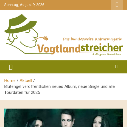
gehe
Sonntag, August 9, 2026
zum
Inhalt
aktuell & mittendrin
Vogtlandstreicher
Home
Aktuell
Blutengel veröffentlichen neues Album, neue Single und alle
Tourdaten für 2025