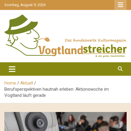
gehe
Sonntag, August 9, 2026
zum
Inhalt
aktuell & mittendrin
Vogtlandstreicher
Home
Aktuell
Berufsperspektiven hautnah erleben: Aktionswoche im
Vogtland läuft gerade