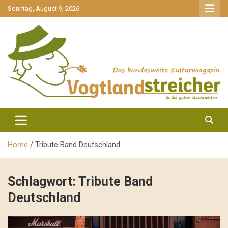
gehe
Sonntag, August 9, 2026
zum
Inhalt
aktuell & mittendrin
Vogtlandstreicher
Home
Tribute Band Deutschland
Schlagwort:
Tribute Band
Deutschland