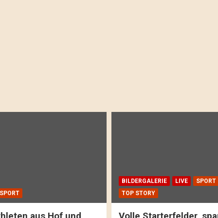
BILDERGALERIE
LIVE
SPORT
SPORT
TOP STORY
hleten aus Hof und
Volle Starterfelder, s