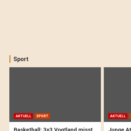
Sport
AKTUELL
SPORT
AKTUELL
Basketball: 3×3 Vogtland misst
Junge At