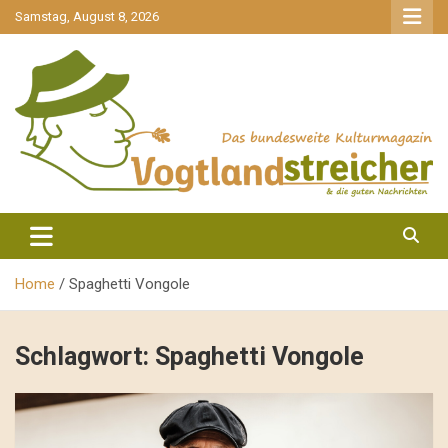
gehe
Samstag, August 8, 2026
zum
Inhalt
aktuell & mittendrin
Vogtlandstreicher
Home
Spaghetti Vongole
Schlagwort:
Spaghetti Vongole