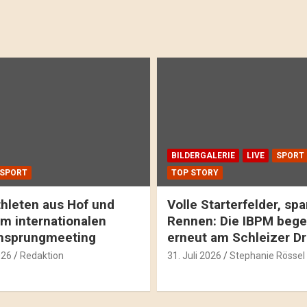
BILDERGALERIE
LIVE
SPORT
SPORT
TOP STORY
hleten aus Hof und
Volle Starterfelder, s
m internationalen
Rennen: Die IBPM bege
hsprungmeeting
erneut am Schleizer D
026
Redaktion
31. Juli 2026
Stephanie Rössel