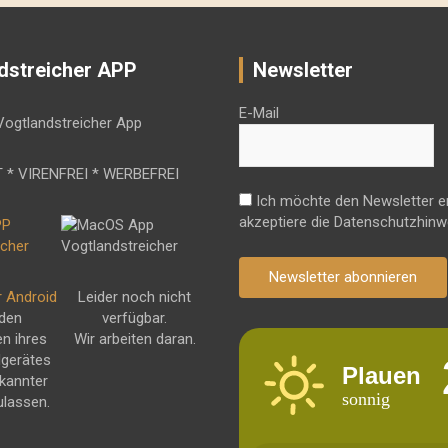
dstreicher APP
Newsletter
E-Mail
 * VIRENFREI * WERBEFREI
Ich möchte den Newsletter e
akzeptiere die Datenschutzhinw
Newsletter abonnieren
r Android
Leider noch nicht
 den
verfügbar.
en ihres
Wir arbeiten daran.
dgerätes
Plauen
kannter
sonnig
ulassen.