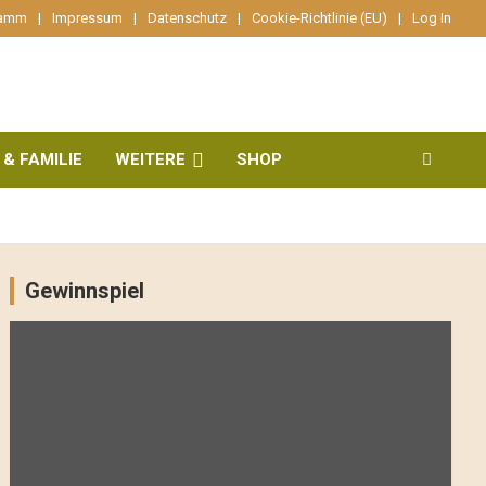
ramm
Impressum
Datenschutz
Cookie-Richtlinie (EU)
Log In
 & FAMILIE
WEITERE
SHOP
Gewinnspiel