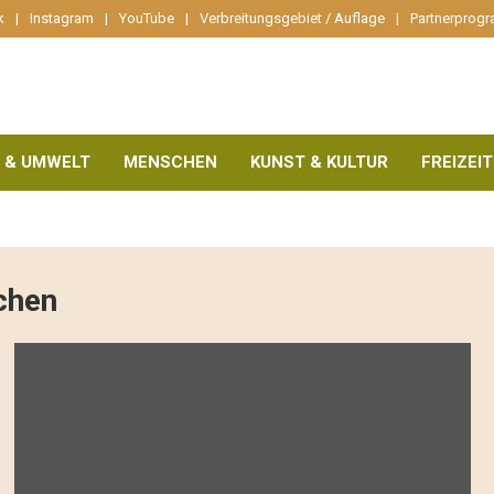
k
Instagram
YouTube
Verbreitungsgebiet / Auflage
Partnerprog
 & UMWELT
MENSCHEN
KUNST & KULTUR
FREIZEIT
chen