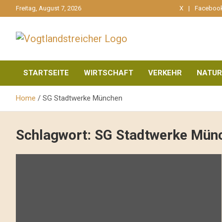
gehe
Freitag, August 7, 2026
X
Faceboo
zum
Inhalt
aktuell & mittendrin
Vogtlandstreicher
STARTSEITE
WIRTSCHAFT
VERKEHR
NATUR
Home
SG Stadtwerke München
Schlagwort:
SG Stadtwerke Mün