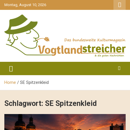
gehe
Montag, August 10, 2026
zum
Inhalt
aktuell & mittendrin
Vogtlandstreicher
Home
SE Spitzenkleid
Schlagwort:
SE Spitzenkleid