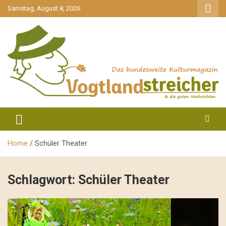
gehe
Samstag, August 8, 2026
zum
Inhalt
aktuell & mittendrin
Vogtlandstreicher
Home
Schüler Theater
Schlagwort:
Schüler Theater