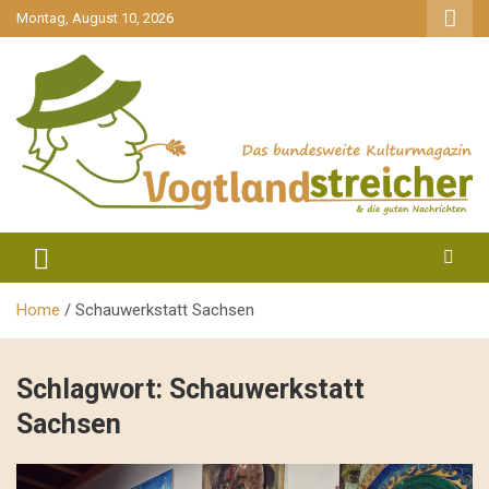
gehe
Montag, August 10, 2026
zum
Inhalt
aktuell & mittendrin
Vogtlandstreicher
Home
Schauwerkstatt Sachsen
Schlagwort:
Schauwerkstatt
Sachsen