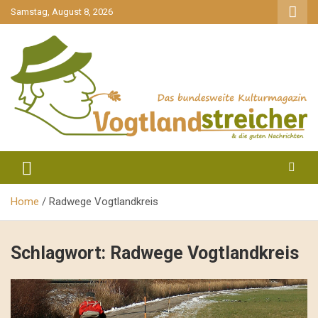
gehe
Samstag, August 8, 2026
zum
Inhalt
aktuell & mittendrin
Vogtlandstreicher
Home
Radwege Vogtlandkreis
Schlagwort:
Radwege Vogtlandkreis