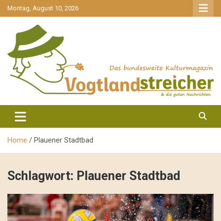
gehe
Montag, August 10, 2026
zum
Inhalt
aktuell & mittendrin
Vogtlandstreicher
Home
Plauener Stadtbad
Schlagwort:
Plauener Stadtbad