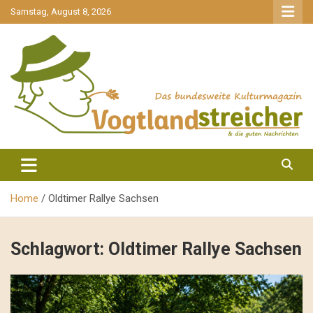
gehe
Samstag, August 8, 2026
zum
Inhalt
aktuell & mittendrin
Vogtlandstreicher
Home
Oldtimer Rallye Sachsen
Schlagwort:
Oldtimer Rallye Sachsen