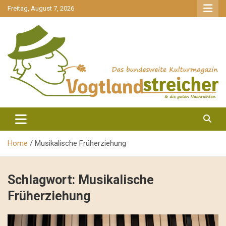
gehe
Freitag, August 7, 2026
zum
Inhalt
aktuell & mittendrin
Vogtlandstreicher
Home
Musikalische Früherziehung
Schlagwort:
Musikalische
Früherziehung