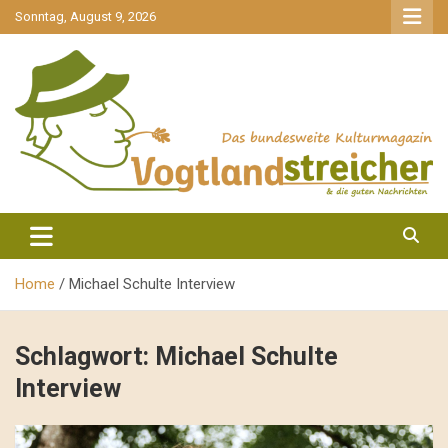
gehe
Sonntag, August 9, 2026
zum
Inhalt
aktuell & mittendrin
Vogtlandstreicher
Home
Michael Schulte Interview
Schlagwort:
Michael Schulte
Interview