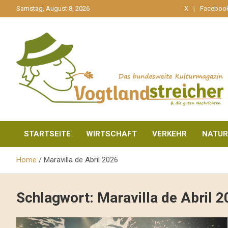
gehe
Samstag, August 8, 2026
X
Faceboo
zum
Inhalt
aktuell & mittendrin
Vogtlandstreicher
STARTSEITE
WIRTSCHAFT
VERKEHR
NATUR
Home
Maravilla de Abril 2026
Schlagwort:
Maravilla de Abril 