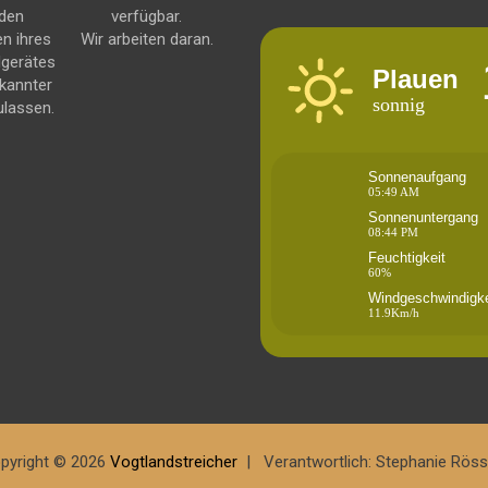
 den
verfügbar.
en ihres
Wir arbeiten daran.
dgerätes
Plauen
kannter
sonnig
ulassen.
Sonnenaufgang
05:49 AM
Sonnenuntergang
08:44 PM
Feuchtigkeit
60%
Windgeschwindigke
11.9Km/h
pyright © 2026
Vogtlandstreicher
Verantwortlich: Stephanie Röss