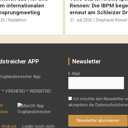
m internationalen
Rennen: Die IBPM bege
hsprungmeeting
erneut am Schleizer D
026
Redaktion
31. Juli 2026
Stephanie Rössel
dstreicher APP
Newsletter
E-Mail
 * VIRENFREI * WERBEFREI
Ich möchte den Newsletter e
akzeptiere die Datenschutzhinw
Newsletter abonnieren
r Android
Leider noch nicht