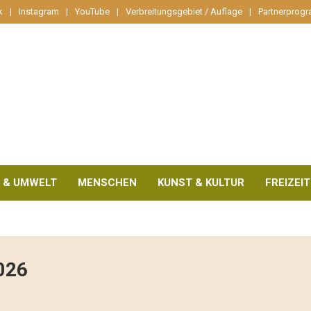
k
Instagram
YouTube
Verbreitungsgebiet / Auflage
Partnerprog
 & UMWELT
MENSCHEN
KUNST & KULTUR
FREIZEIT
2026