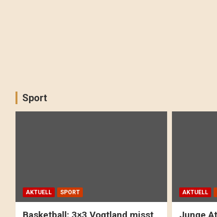
Sport
AKTUELL
SPORT
AKTUELL
Basketball: 3×3 Vogtland misst
Junge At