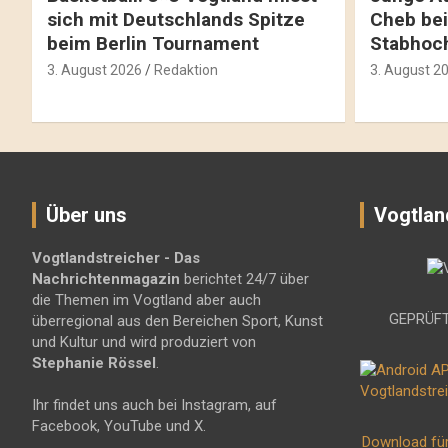
sich mit Deutschlands Spitze
Cheb bei
beim Berlin Tournament
Stabhoc
3. August 2026
Redaktion
3. August 2
Über uns
Vogtlan
Vogtlandstreicher
- Das
Nachrichtenmagazin
berichtet 24/7 über
die Themen im Vogtland aber auch
GEPRÜFT
überregional aus den Bereichen Sport, Kunst
und Kultur und wird produziert von
Stephanie Rössel
.
Ihr findet uns auch bei Instagram, auf
Facebook, YouTube und X.
Download fü