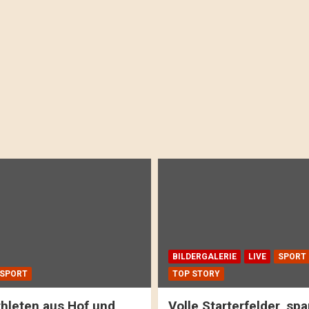
BILDERGALERIE
LIVE
SPORT
SPORT
TOP STORY
hleten aus Hof und
Volle Starterfelder, s