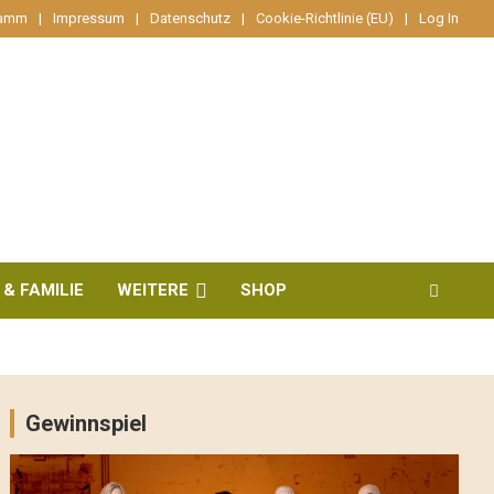
ramm
Impressum
Datenschutz
Cookie-Richtlinie (EU)
Log In
 & FAMILIE
WEITERE
SHOP
Gewinnspiel