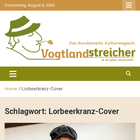
gehe
Donnerstag, August 6, 2026
zum
Inhalt
aktuell & mittendrin
Vogtlandstreicher
Home
Lorbeerkranz-Cover
Schlagwort:
Lorbeerkranz-Cover