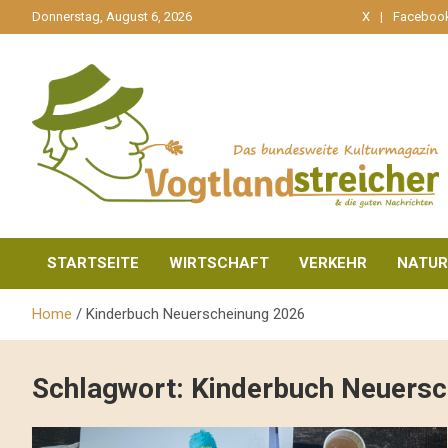
gehe
Donnerstag, August 6, 2026
X
Faceboo
zum
Inhalt
aktuell & mittendrin
Vogtlandstreicher
STARTSEITE
WIRTSCHAFT
VERKEHR
NATUR
Home
Kinderbuch Neuerscheinung 2026
Schlagwort:
Kinderbuch Neuersc