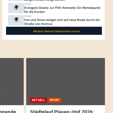
AKTUELL
SPORT
pannende
Städtelauf Plauen–Hof 2026: