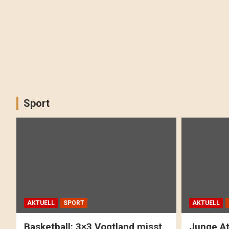
Sport
AKTUELL
SPORT
AKTUELL
Basketball: 3×3 Vogtland misst
Junge At