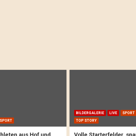
BILDERGALERIE
LIVE
SPORT
SPORT
TOP STORY
hleten aus Hof und
Volle Starterfelder, s