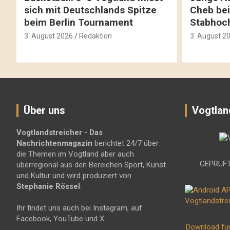
sich mit Deutschlands Spitze
Cheb bei
beim Berlin Tournament
Stabhoc
3. August 2026
Redaktion
3. August 2
Über uns
Vogtlan
Vogtlandstreicher
- Das
Nachrichtenmagazin
berichtet 24/7 über
die Themen im Vogtland aber auch
GEPRÜFT
überregional aus den Bereichen Sport, Kunst
und Kultur und wird produziert von
Stephanie Rössel
.
Ihr findet uns auch bei Instagram, auf
Facebook, YouTube und X.
Download fü