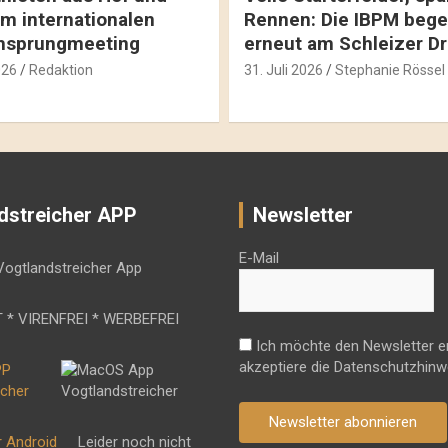
m internationalen
Rennen: Die IBPM bege
hsprungmeeting
erneut am Schleizer D
026
Redaktion
31. Juli 2026
Stephanie Rössel
dstreicher APP
Newsletter
E-Mail
 * VIRENFREI * WERBEFREI
Ich möchte den Newsletter e
akzeptiere die Datenschutzhinw
Newsletter abonnieren
r Android
Leider noch nicht