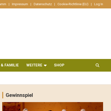
ramm
Impressum
Datenschutz
Cookie-Richtlinie (EU)
Log In
 & FAMILIE
WEITERE
SHOP
Gewinnspiel