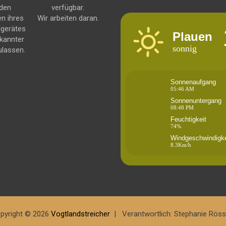
 den
verfügbar.
en ihres
Wir arbeiten daran.
dgerätes
Plauen
kannter
sonnig
ulassen.
Sonnenaufgang
05:46 AM
Sonnenuntergang
08:48 PM
Feuchtigkeit
74%
Windgeschwindigke
8.3Km/h
pyright © 2026
Vogtlandstreicher
Verantwortlich: Stephanie Röss