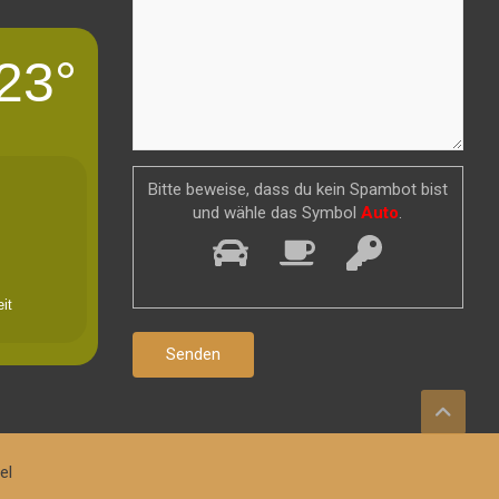
23°
Bitte beweise, dass du kein Spambot bist
und wähle das Symbol
Auto
.
it
el