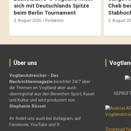
sich mit Deutschlands Spitze
Cheb bei
beim Berlin Tournament
Stabhoc
3. August 2026
Redaktion
3. August 2
Über uns
Vogtlan
Vogtlandstreicher
- Das
Nachrichtenmagazin
berichtet 24/7 über
die Themen im Vogtland aber auch
GEPRÜFT
überregional aus den Bereichen Sport, Kunst
und Kultur und wird produziert von
Stephanie Rössel
.
Ihr findet uns auch bei Instagram, auf
Facebook, YouTube und X.
Download fü