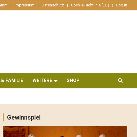
ramm
Impressum
Datenschutz
Cookie-Richtlinie (EU)
Log In
 & FAMILIE
WEITERE
SHOP
Gewinnspiel