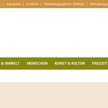
k
Instagram
YouTube
Verbreitungsgebiet / Auflage
Partnerprog
 & UMWELT
MENSCHEN
KUNST & KULTUR
FREIZEIT