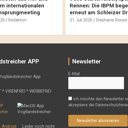
m internationalen
Rennen: Die IBPM bege
hsprungmeeting
erneut am Schleizer D
026
Redaktion
31. Juli 2026
Stephanie Rössel
dstreicher APP
Newsletter
E-Mail
 * VIRENFREI * WERBEFREI
Ich möchte den Newsletter e
akzeptiere die Datenschutzhinw
Newsletter abonnieren
r Android
Leider noch nicht