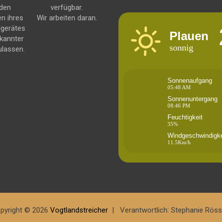
 den
verfügbar.
en ihres
Wir arbeiten daran.
dgerätes
Plauen
kannter
sonnig
ulassen.
Sonnenaufgang
05:48 AM
Sonnenuntergang
08:46 PM
Feuchtigkeit
35%
Windgeschwindigke
11.5Km/h
pyright © 2026
Vogtlandstreicher
Verantwortlich: Stephanie Röss