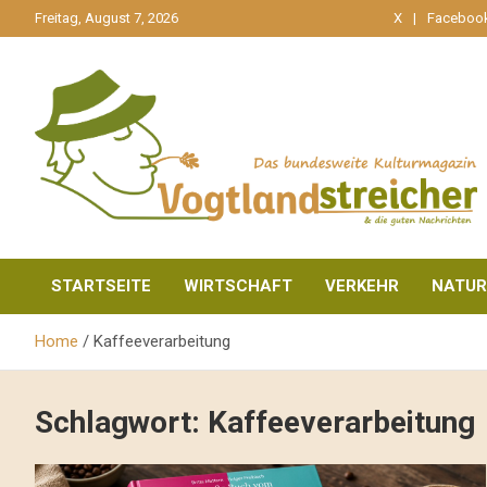
gehe
Freitag, August 7, 2026
X
Faceboo
zum
Inhalt
aktuell & mittendrin
Vogtlandstreicher
STARTSEITE
WIRTSCHAFT
VERKEHR
NATUR
Home
Kaffeeverarbeitung
Schlagwort:
Kaffeeverarbeitung