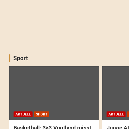
Sport
AKTUELL
SPORT
AKTUELL
Basketball: 3×3 Vogtland misst
Junge At