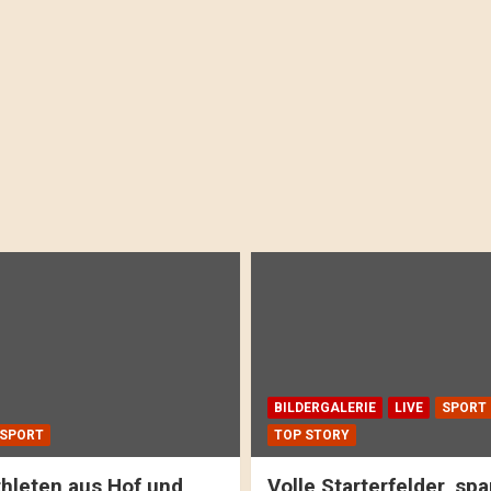
BILDERGALERIE
LIVE
SPORT
SPORT
TOP STORY
hleten aus Hof und
Volle Starterfelder, s