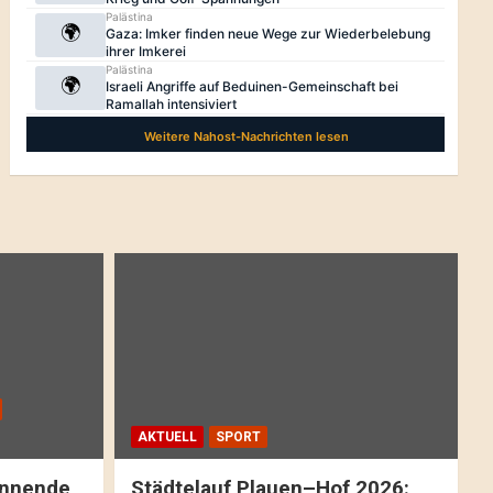
AKTUELL
SPORT
pannende
Städtelauf Plauen–Hof 2026: