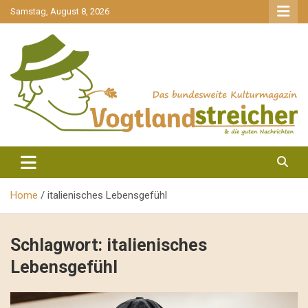
gehe
Samstag, August 8, 2026
zum
Inhalt
aktuell & mittendrin
Vogtlandstreicher
Home
italienisches Lebensgefühl
Schlagwort:
italienisches
Lebensgefühl