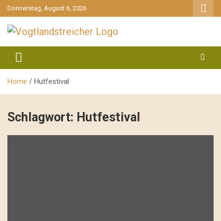
gehe
Donnerstag, August 6, 2026
zum
Inhalt
aktuell & mittendrin
Vogtlandstreicher
Home
Hutfestival
Schlagwort:
Hutfestival