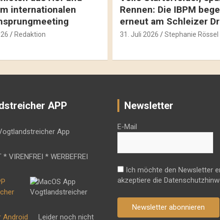
m internationalen
Rennen: Die IBPM bege
hsprungmeeting
erneut am Schleizer D
026
Redaktion
31. Juli 2026
Stephanie Rössel
dstreicher APP
Newsletter
E-Mail
 * VIRENFREI * WERBEFREI
Ich möchte den Newsletter e
akzeptiere die Datenschutzhinw
Newsletter abonnieren
r Android
Leider noch nicht