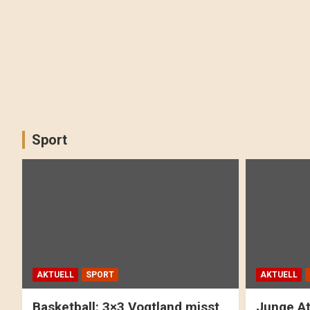
Sport
AKTUELL
SPORT
AKTUELL
Basketball: 3×3 Vogtland misst
Junge At