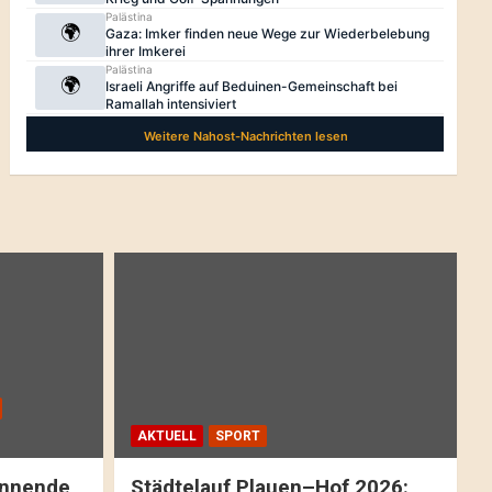
AKTUELL
SPORT
pannende
Städtelauf Plauen–Hof 2026: