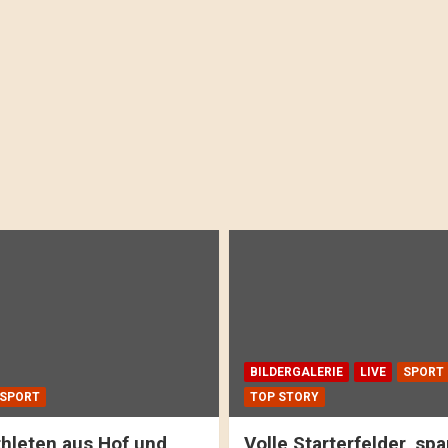
BILDERGALERIE
LIVE
SPORT
SPORT
TOP STORY
hleten aus Hof und
Volle Starterfelder, s