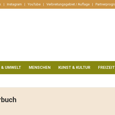
k
Instagram
YouTube
Verbreitungsgebiet / Auflage
Partnerprog
 & UMWELT
MENSCHEN
KUNST & KULTUR
FREIZEIT
rbuch