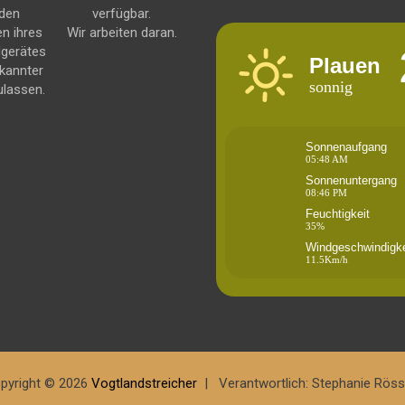
 den
verfügbar.
en ihres
Wir arbeiten daran.
dgerätes
Plauen
kannter
sonnig
ulassen.
Sonnenaufgang
05:48 AM
Sonnenuntergang
08:46 PM
Feuchtigkeit
35%
Windgeschwindigke
11.5Km/h
pyright © 2026
Vogtlandstreicher
Verantwortlich: Stephanie Röss