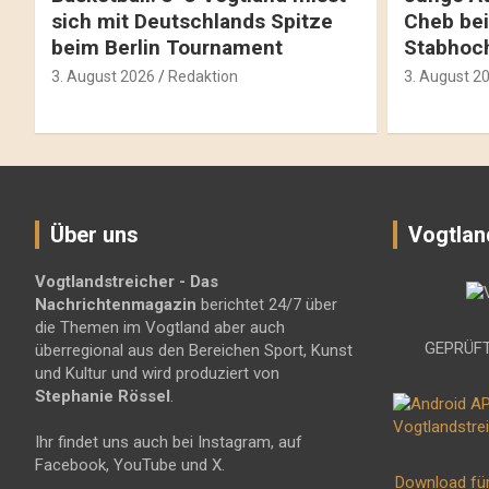
sich mit Deutschlands Spitze
Cheb bei
beim Berlin Tournament
Stabhoc
3. August 2026
Redaktion
3. August 2
Über uns
Vogtlan
Vogtlandstreicher
- Das
Nachrichtenmagazin
berichtet 24/7 über
die Themen im Vogtland aber auch
GEPRÜFT
überregional aus den Bereichen Sport, Kunst
und Kultur und wird produziert von
Stephanie Rössel
.
Ihr findet uns auch bei Instagram, auf
Facebook, YouTube und X.
Download fü