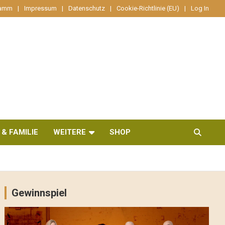
ramm
Impressum
Datenschutz
Cookie-Richtlinie (EU)
Log In
 & FAMILIE
WEITERE
SHOP
Gewinnspiel