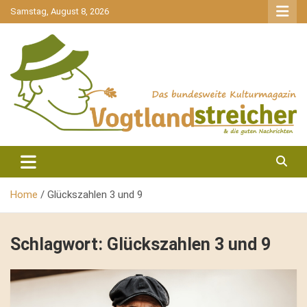
gehe
Samstag, August 8, 2026
zum
Inhalt
aktuell & mittendrin
Vogtlandstreicher
Home
Glückszahlen 3 und 9
Schlagwort:
Glückszahlen 3 und 9