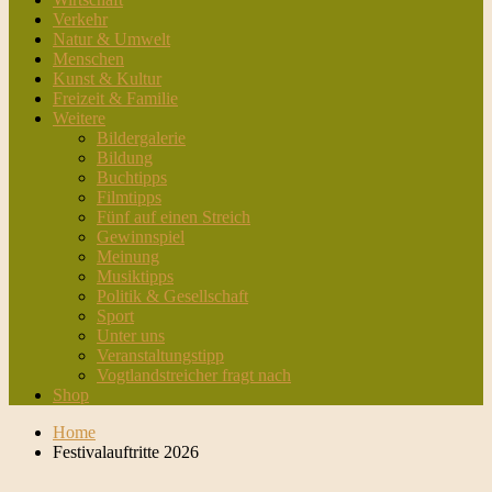
Verkehr
Natur & Umwelt
Menschen
Kunst & Kultur
Freizeit & Familie
Weitere
Bildergalerie
Bildung
Buchtipps
Filmtipps
Fünf auf einen Streich
Gewinnspiel
Meinung
Musiktipps
Politik & Gesellschaft
Sport
Unter uns
Veranstaltungstipp
Vogtlandstreicher fragt nach
Shop
Home
Festivalauftritte 2026