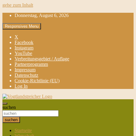
gehe zum Inhalt
Donnerstag, August 6, 2026
Responsives Menu
X
Facebook
Instagram
YouTube
Verbreitungsgebiet / Auflage
Partnerprogramm
Impressum
Datenschutz
Cookie-Richtlinie (EU)
Log In
aktuell & mittendrin
suchen
Vogtlandstreicher
suchen
Startseite
Wirtschaft