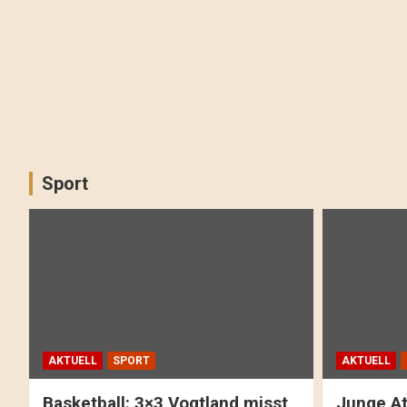
Sport
AKTUELL
SPORT
AKTUELL
Basketball: 3×3 Vogtland misst
Junge At