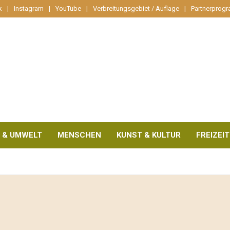
k
Instagram
YouTube
Verbreitungsgebiet / Auflage
Partnerprog
 & UMWELT
MENSCHEN
KUNST & KULTUR
FREIZEIT