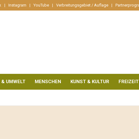
k
Instagram
YouTube
Verbreitungsgebiet / Auflage
Partnerprog
 & UMWELT
MENSCHEN
KUNST & KULTUR
FREIZEIT