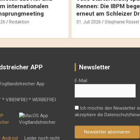
m internationalen
Rennen: Die IBPM bege
hsprungmeeting
erneut am Schleizer D
026
Redaktion
31. Juli 2026
Stephanie Rössel
dstreicher APP
Newsletter
E-Mail
 * VIRENFREI * WERBEFREI
Ich möchte den Newsletter e
akzeptiere die Datenschutzhinw
Newsletter abonnieren
r Android
Leider noch nicht