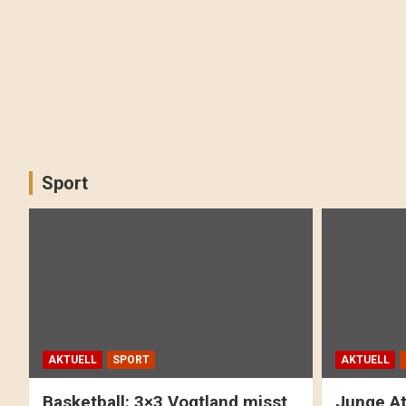
Sport
AKTUELL
SPORT
AKTUELL
Basketball: 3×3 Vogtland misst
Junge At