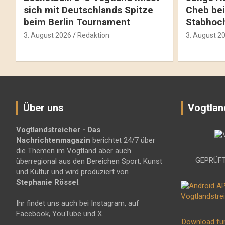
sich mit Deutschlands Spitze
Cheb bei
beim Berlin Tournament
Stabhoc
3. August 2026
Redaktion
3. August 2
Über uns
Vogtlan
Vogtlandstreicher
- Das
Nachrichtenmagazin
berichtet 24/7 über
die Themen im Vogtland aber auch
GEPRÜFT
überregional aus den Bereichen Sport, Kunst
und Kultur und wird produziert von
Stephanie Rössel
.
Ihr findet uns auch bei Instagram, auf
Facebook, YouTube und X.
Download fü