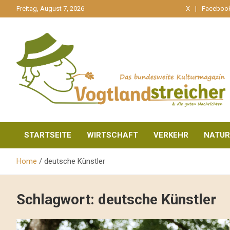
gehe
Freitag, August 7, 2026
X
Faceboo
zum
Inhalt
aktuell & mittendrin
Vogtlandstreicher
STARTSEITE
WIRTSCHAFT
VERKEHR
NATUR
Home
deutsche Künstler
Schlagwort:
deutsche Künstler