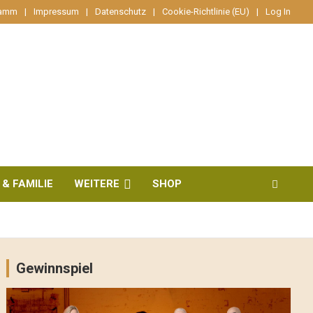
ramm
Impressum
Datenschutz
Cookie-Richtlinie (EU)
Log In
 & FAMILIE
WEITERE
SHOP
Gewinnspiel