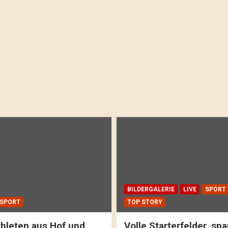
BILDERGALERIE
LIVE
SPORT
SPORT
TOP STORY
hleten aus Hof und
Volle Starterfelder, s