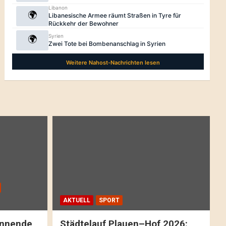
AKTUELL
SPORT
pannende
Städtelauf Plauen–Hof 2026: