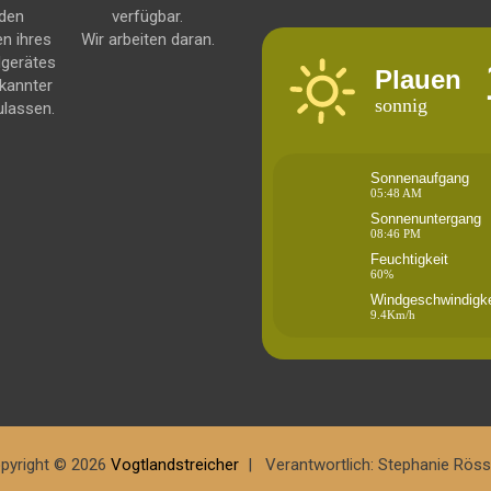
 den
verfügbar.
en ihres
Wir arbeiten daran.
dgerätes
Plauen
kannter
sonnig
ulassen.
Sonnenaufgang
05:48 AM
Sonnenuntergang
08:46 PM
Feuchtigkeit
60%
Windgeschwindigke
9.4Km/h
pyright © 2026
Vogtlandstreicher
Verantwortlich: Stephanie Röss