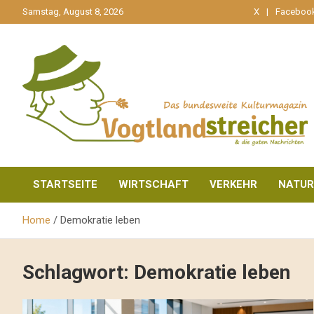
gehe
Samstag, August 8, 2026
X
Faceboo
zum
Inhalt
aktuell & mittendrin
Vogtlandstreicher
STARTSEITE
WIRTSCHAFT
VERKEHR
NATUR
Home
Demokratie leben
Schlagwort:
Demokratie leben