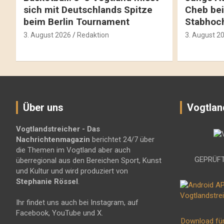
sich mit Deutschlands Spitze
Cheb bei
beim Berlin Tournament
Stabhoc
3. August 2026
Redaktion
3. August 2
Über uns
Vogtlan
Vogtlandstreicher
- Das
Nachrichtenmagazin
berichtet 24/7 über
die Themen im Vogtland aber auch
GEPRÜFT
überregional aus den Bereichen Sport, Kunst
und Kultur und wird produziert von
Stephanie Rössel
.
Ihr findet uns auch bei Instagram, auf
Facebook, YouTube und X.
Download fü