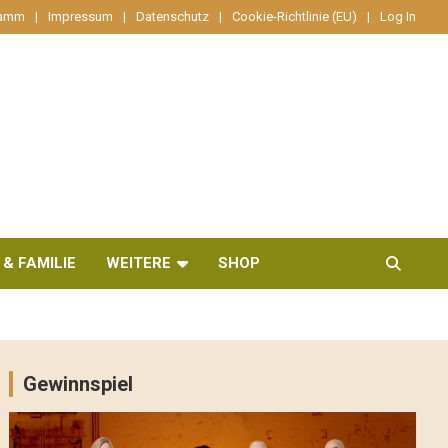
ramm
Impressum
Datenschutz
Cookie-Richtlinie (EU)
Log In
 & FAMILIE
WEITERE
SHOP
Gewinnspiel