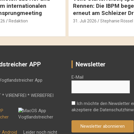
m internationalen
Rennen: Die IBPM bege
hsprungmeeting
erneut am Schleizer D
026
Redaktion
31. Juli 2026
Stephanie Rössel
dstreicher APP
Newsletter
E-Mail
 * VIRENFREI * WERBEFREI
Ich möchte den Newsletter e
akzeptiere die Datenschutzhinw
Newsletter abonnieren
r Android
Leider noch nicht