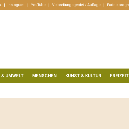
k
Instagram
YouTube
Verbreitungsgebiet / Auflage
Partnerprog
 & UMWELT
MENSCHEN
KUNST & KULTUR
FREIZEIT