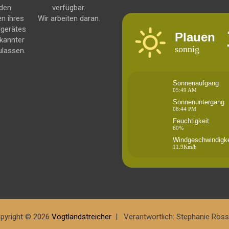
 den
verfügbar.
en ihres
Wir arbeiten daran.
dgerätes
Plauen
kannter
sonnig
ulassen.
Sonnenaufgang
05:49 AM
Sonnenuntergang
08:44 PM
Feuchtigkeit
60%
Windgeschwindigke
11.9Km/h
pyright © 2026
Vogtlandstreicher
Verantwortlich: Stephanie Röss