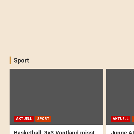
Sport
AKTUELL
SPORT
AKTUELL
Basketball: 3×3 Vogtland misst
Junge At