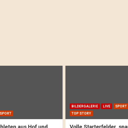
BILDERGALERIE
LIVE
SPORT
SPORT
TOP STORY
hleten aus Hof und
Volle Starterfelder, s