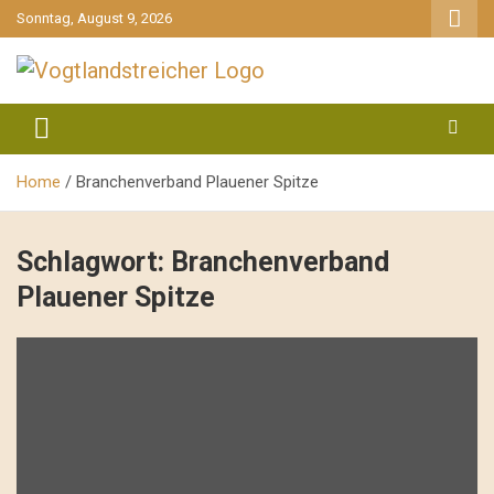
gehe
Sonntag, August 9, 2026
zum
Inhalt
aktuell & mittendrin
Vogtlandstreicher
Home
Branchenverband Plauener Spitze
Schlagwort:
Branchenverband
Plauener Spitze