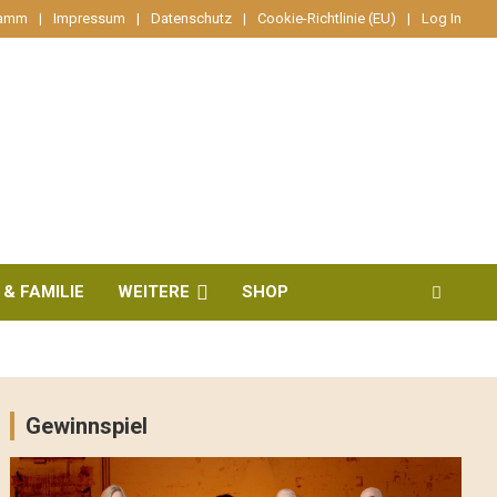
ramm
Impressum
Datenschutz
Cookie-Richtlinie (EU)
Log In
 & FAMILIE
WEITERE
SHOP
Gewinnspiel