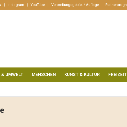
k
Instagram
YouTube
Verbreitungsgebiet / Auflage
Partnerprog
 & UMWELT
MENSCHEN
KUNST & KULTUR
FREIZEIT
e