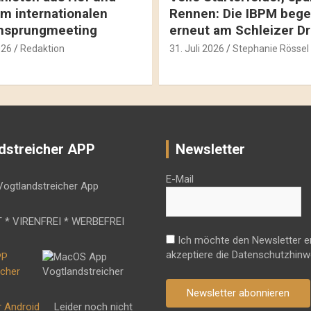
m internationalen
Rennen: Die IBPM bege
hsprungmeeting
erneut am Schleizer D
026
Redaktion
31. Juli 2026
Stephanie Rössel
dstreicher APP
Newsletter
E-Mail
 * VIRENFREI * WERBEFREI
Ich möchte den Newsletter e
akzeptiere die Datenschutzhinw
Newsletter abonnieren
r Android
Leider noch nicht