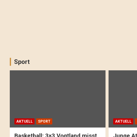
Sport
AKTUELL
SPORT
AKTUELL
Basketball: 3×3 Vogtland misst
Junge At