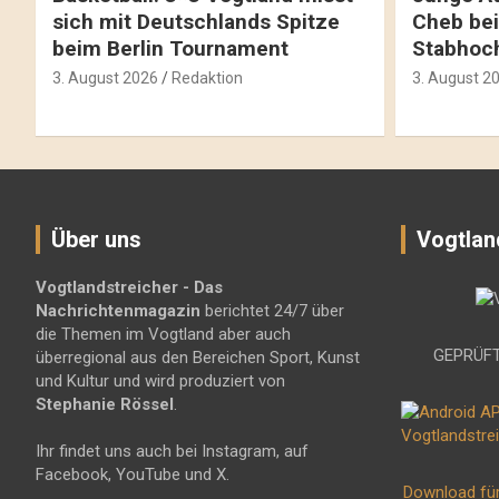
sich mit Deutschlands Spitze
Cheb bei
beim Berlin Tournament
Stabhoc
3. August 2026
Redaktion
3. August 2
Über uns
Vogtlan
Vogtlandstreicher
- Das
Nachrichtenmagazin
berichtet 24/7 über
die Themen im Vogtland aber auch
GEPRÜFT
überregional aus den Bereichen Sport, Kunst
und Kultur und wird produziert von
Stephanie Rössel
.
Ihr findet uns auch bei Instagram, auf
Facebook, YouTube und X.
Download fü