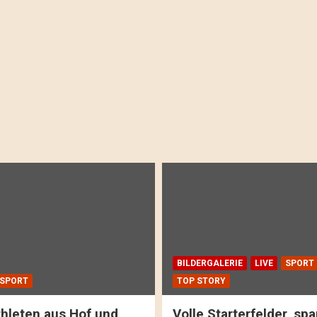
BILDERGALERIE
LIVE
SPORT
SPORT
TOP STORY
hleten aus Hof und
Volle Starterfelder, s