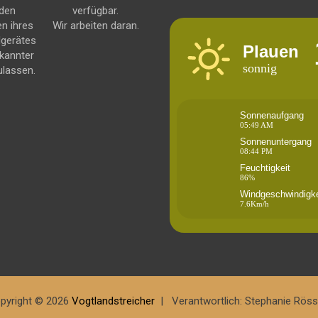
 den
verfügbar.
en ihres
Wir arbeiten daran.
dgerätes
Plauen
kannter
sonnig
ulassen.
Sonnenaufgang
05:49 AM
Sonnenuntergang
08:44 PM
Feuchtigkeit
86%
Windgeschwindigke
7.6Km/h
pyright © 2026
Vogtlandstreicher
Verantwortlich: Stephanie Röss