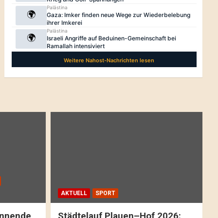
AKTUELL
SPORT
pannende
Städtelauf Plauen–Hof 2026: