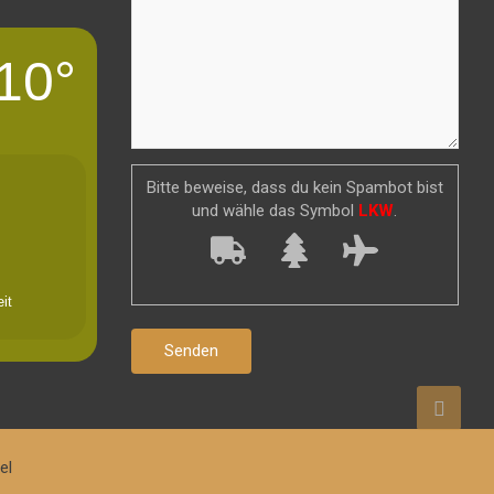
10°
Bitte beweise, dass du kein Spambot bist
und wähle das Symbol
LKW
.
it
el