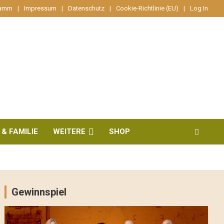
ramm
Impressum
Datenschutz
Cookie-Richtlinie (EU)
Log In
 & FAMILIE
WEITERE
SHOP
Gewinnspiel