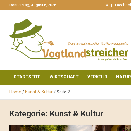
gehe
Donnerstag, August 6, 2026
X
Faceboo
zum
Inhalt
aktuell & mittendrin
Vogtlandstreicher
STARTSEITE
WIRTSCHAFT
VERKEHR
NATUR
Home
Kunst & Kultur
Seite 2
Kategorie:
Kunst & Kultur