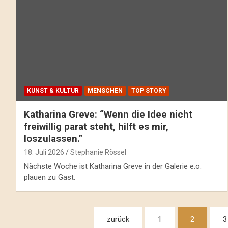
KUNST & KULTUR
MENSCHEN
TOP STORY
Katharina Greve: “Wenn die Idee nicht
freiwillig parat steht, hilft es mir,
loszulassen.”
18. Juli 2026
Stephanie Rössel
Nächste Woche ist Katharina Greve in der Galerie e.o.
plauen zu Gast.
Beitragsnavigation
zurück
1
2
3