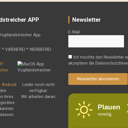
dstreicher APP
Newsletter
E-Mail
 * VIRENFREI * WERBEFREI
Ich möchte den Newsletter e
akzeptiere die Datenschutzhinw
Newsletter abonnieren
r Android
Leider noch nicht
 den
verfügbar.
en ihres
Wir arbeiten daran.
dgerätes
Plauen
kannter
sonnig
ulassen.