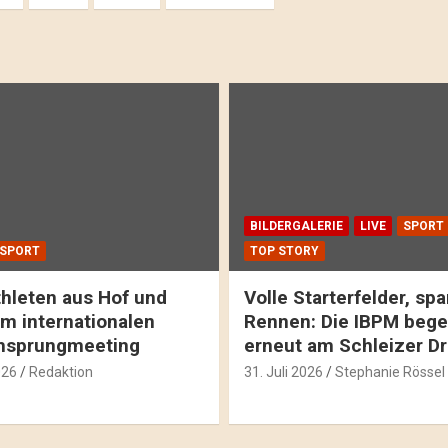
BILDERGALERIE
LIVE
SPORT
SPORT
TOP STORY
hleten aus Hof und
Volle Starterfelder, s
m internationalen
Rennen: Die IBPM bege
hsprungmeeting
erneut am Schleizer D
026
Redaktion
31. Juli 2026
Stephanie Rössel